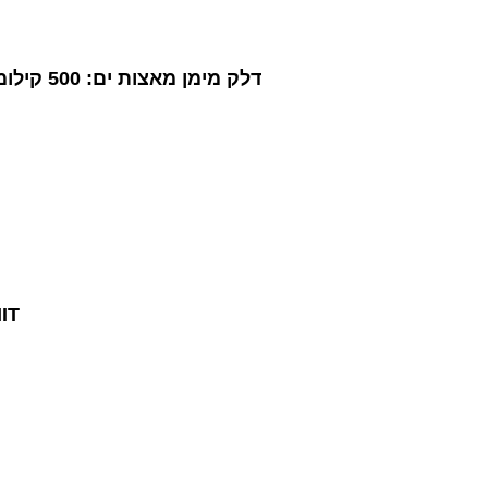
Ynet דלק מימן מאצות ים: 500 קילומטר ב-5 ק"ג - כלכלה ירוקה וקיימות
MIT