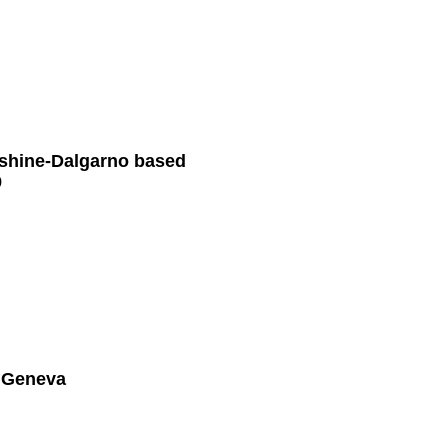
f shine-Dalgarno based
9
, Geneva